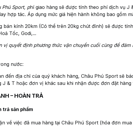
 Phú Sport, p
hí giao hàng sẽ được tính theo phí dịch vụ J
lay hợp tác. Áp dụng mức giá hiện hành không bao gồm m
ng bán kính 20km (Có thể trên 20kg chút đỉnh) sẽ được tính
oả Tốc, Godi,...
ơn vị quyết định phương thức vận chuyển cuối cùng để đảm
rong nước:
gian đến địa chỉ của quý khách hàng, Châu Phú Sport sẽ bá
g J & T hoặc đơn vị khác sau khi nhận được đơn đặt hàng
ÀNH – HOÀN TRẢ
n trả sản phẩm
ận về việc đã mua hàng tại Châu Phú Sport (hóa đơn mua 