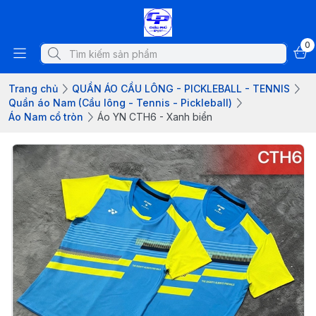
0
Trang chủ
QUẦN ÁO CẦU LÔNG - PICKLEBALL - TENNIS
Quần áo Nam (Cầu lông - Tennis - Pickleball)
Áo Nam cổ tròn
Áo YN CTH6 - Xanh biển