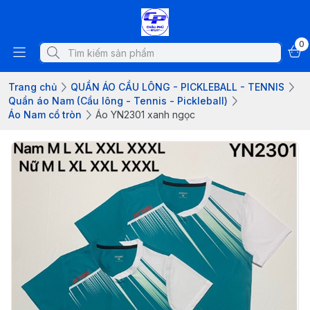
0
Trang chủ
QUẦN ÁO CẦU LÔNG - PICKLEBALL - TENNIS
Quần áo Nam (Cầu lông - Tennis - Pickleball)
Áo Nam cổ tròn
Áo YN2301 xanh ngọc