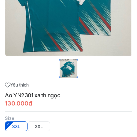
Yêu thích
Áo YN2301 xanh ngọc
130.000đ
Size
:
3XL
XXL