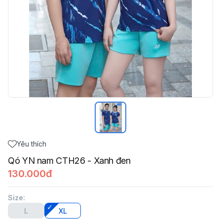
Yêu thích
Qó YN nam CTH26 - Xanh đen
130.000đ
Size
:
L
XL