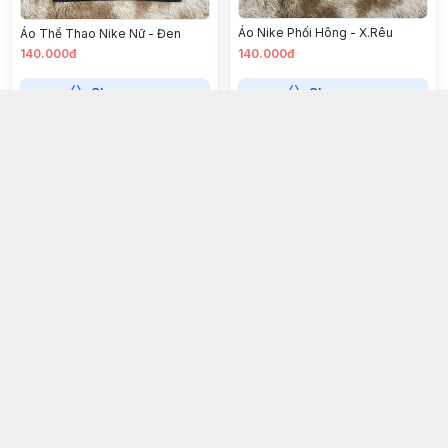
Áo Nike Phối Hông - X.Rêu
Áo Thể Thao Nike Nữ - Đen
140.000đ
140.000đ
Chọn mua
Chọn mua
Áo Nike Nữ Có Cổ Viền - Tím
Áo cổ bâu parsons xtreme gold
_ màu đen
145.000đ
130.000đ
Chọn mua
Chọn mua