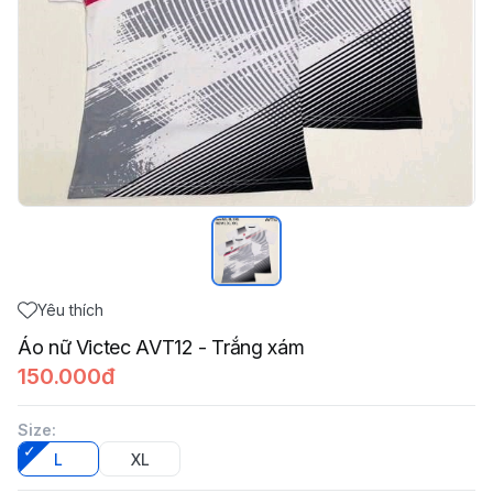
Yêu thích
Áo nữ Victec AVT12 - Trắng xám
150.000đ
Size
:
L
XL