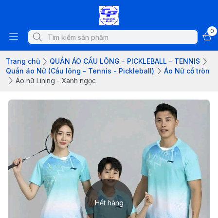
0
Trang chủ
QUẦN ÁO CẦU LÔNG - PICKLEBALL - TENNIS
Quần áo Nữ (Cầu lông - Tennis - Pickleball)
Áo Nữ cổ tròn
Áo nữ Lining - Xanh ngọc
Hết hàng