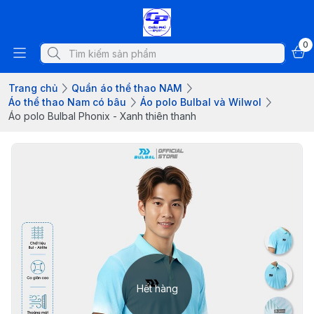
0
Trang chủ
Quần áo thể thao NAM
Áo thể thao Nam có bâu
Áo polo Bulbal và Wilwol
Áo polo Bulbal Phonix - Xanh thiên thanh
Hết hàng