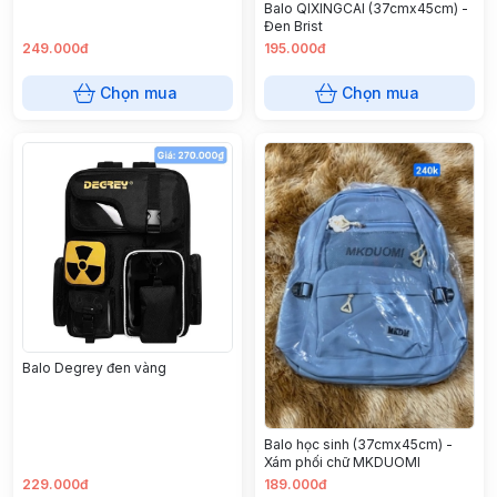
Balo QIXINGCAI (37cmx45cm) -
Đen Brist
249.000đ
195.000đ
Chọn mua
Chọn mua
Balo Degrey đen vàng
Balo học sinh (37cmx45cm) -
Xám phối chữ MKDUOMI
229.000đ
189.000đ