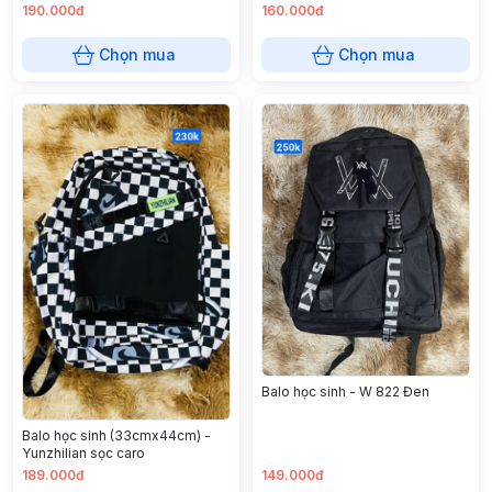
190.000đ
160.000đ
Chọn mua
Chọn mua
Balo học sinh - W 822 Đen
Balo học sinh (33cmx44cm) -
Yunzhilian sọc caro
189.000đ
149.000đ