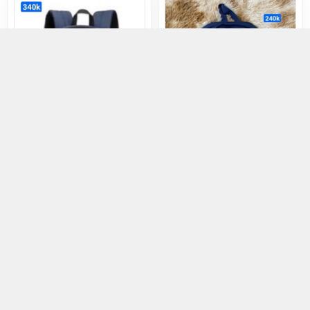
Balo học sinh (37cmx45cm) -
Balo BINSHUAI (29cmx44cm) -
Xanh đen phối chữ MKDUOMI
Xanh
259.000đ
189.000đ
Chọn mua
Chọn mua