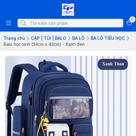
0
Trang chủ
CẶP | TÚI | BALO
BA LÔ
BA LÔ TIỂU HỌC
Balo học sinh (34cm x 43cm) - Xanh đen