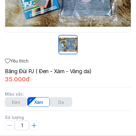
Yêu thích
Băng Đùi PJ ( Đen - Xám - Vàng da)
35.000đ
Màu sắc
:
Đen
Xám
Da
Số lượng