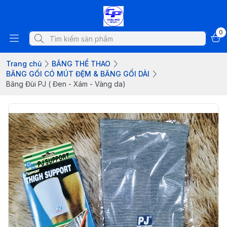
0
Trang chủ
BĂNG THỂ THAO
BĂNG GỐI CÓ MÚT ĐỆM & BĂNG GỐI DÀI
Băng Đùi PJ ( Đen - Xám - Vàng da)