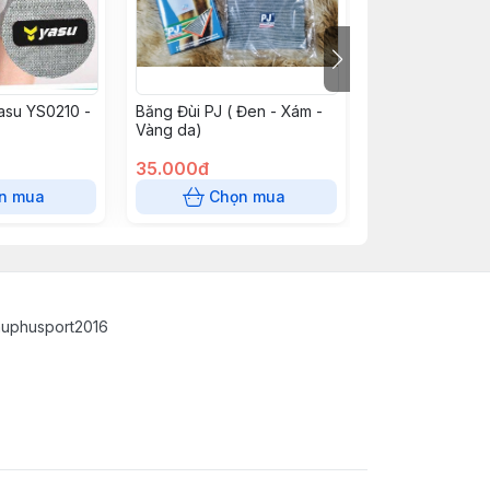
asu YS0210 -
Băng Đùi PJ ( Đen - Xám -
Bó GỐI Camewi
Vàng da)
cặp)
35.000đ
145.000đ
n mua
Chọn mua
Hết 
auphusport2016