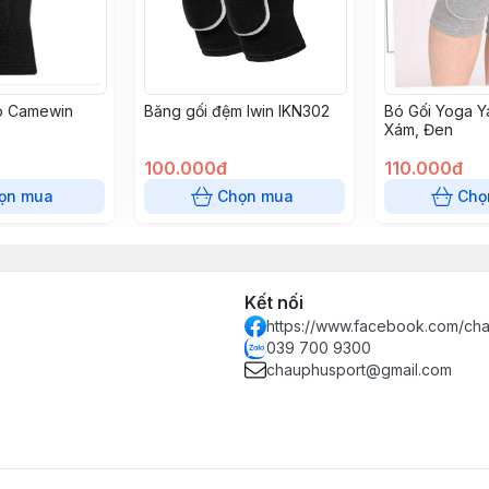
ao Camewin
Băng gối đệm Iwin IKN302
Bó Gối Yoga Y
Xám, Đen
100.000đ
110.000đ
ọn mua
Chọn mua
Chọ
Kết nối
https://www.facebook.com/ch
039 700 9300
chauphusport@gmail.com