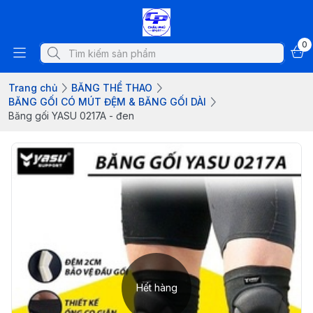
0
Trang chủ
BĂNG THỂ THAO
BĂNG GỐI CÓ MÚT ĐỆM & BĂNG GỐI DÀI
Băng gối YASU 0217A - đen
Hết hàng