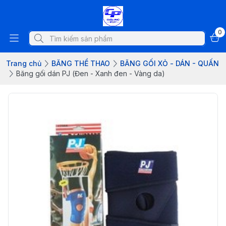
0
Trang chủ
BĂNG THỂ THAO
BĂNG GỐI XỎ - DÁN - QUẤN
Băng gối dán PJ (Đen - Xanh đen - Vàng da)