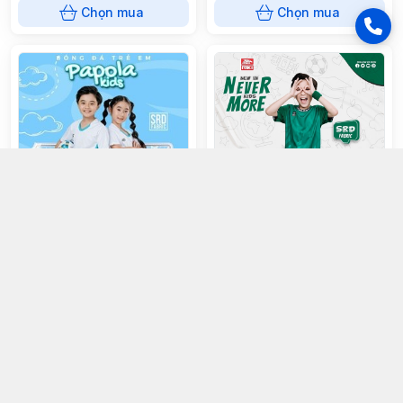
Chọn mua
Chọn mua
Bộ bóng đá trẻ em Riki Papola -
Bộ bóng đá Riki Nevermore -
Trắng
Xanh rêu
105.000đ
105.000đ
Chọn mua
Chọn mua
HẾT HÀNG