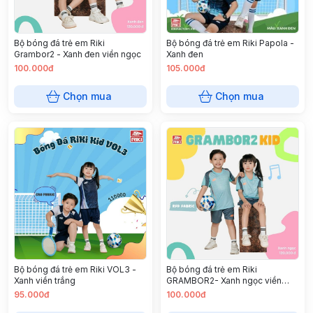
Bộ bóng đá trẻ em Riki
Bộ bóng đá trẻ em Riki Papola -
Grambor2 - Xanh đen viền ngọc
Xanh đen
100.000đ
105.000đ
Chọn mua
Chọn mua
Bộ bóng đá trẻ em Riki VOL3 -
Bộ bóng đá trẻ em Riki
Xanh viền trắng
GRAMBOR2- Xanh ngọc viền
xám
95.000đ
100.000đ