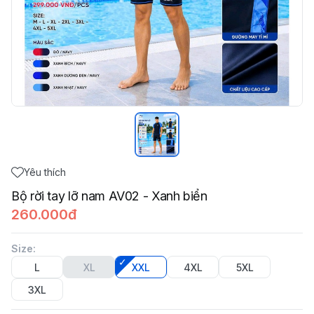
Yêu thích
Bộ rời tay lỡ nam AV02 - Xanh biển
260.000đ
Size
:
L
XL
XXL
4XL
5XL
3XL