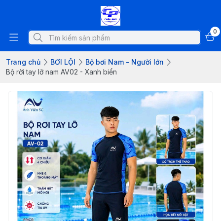
0
Trang chủ
BƠI LỘI
Bộ bơi Nam - Người lớn
Bộ rời tay lỡ nam AV02 - Xanh biển