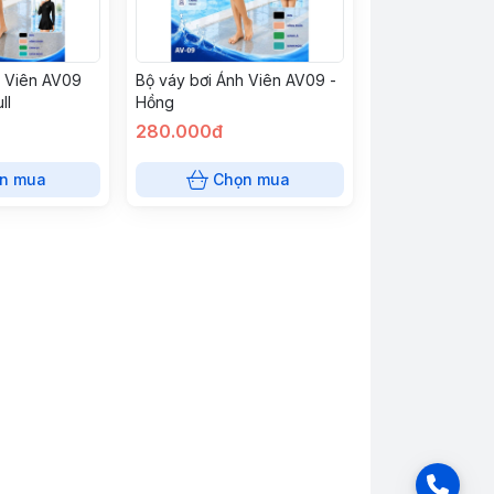
h Viên AV09
Bộ váy bơi Ánh Viên AV09 -
ll
Hồng
280.000đ
n mua
Chọn mua