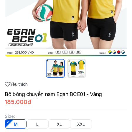
Yêu thích
Bộ bóng chuyền nam Egan BCE01 - Vàng
185.000đ
Size
:
M
L
XL
XXL