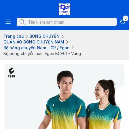
0
Trang chủ
BÓNG CHUYỀN
QUẦN ÁO BÓNG CHUYỀN NAM
Bộ bóng chuyền Nam - CP / Egan
Bộ bóng chuyền nam Egan BCE01 - Vàng