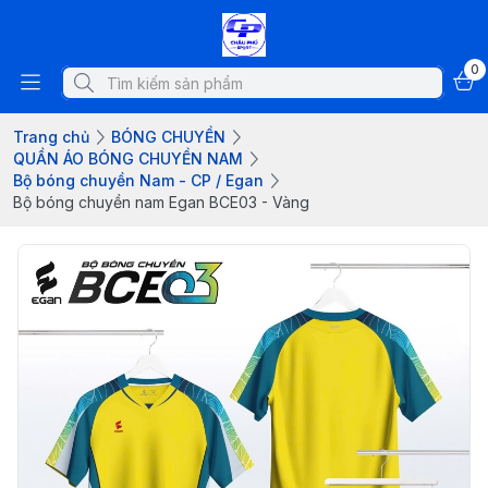
0
Trang chủ
BÓNG CHUYỀN
QUẦN ÁO BÓNG CHUYỀN NAM
Bộ bóng chuyền Nam - CP / Egan
Bộ bóng chuyền nam Egan BCE03 - Vàng