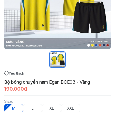
Yêu thích
Bộ bóng chuyền nam Egan BCE03 - Vàng
190.000đ
Size
:
M
L
XL
XXL