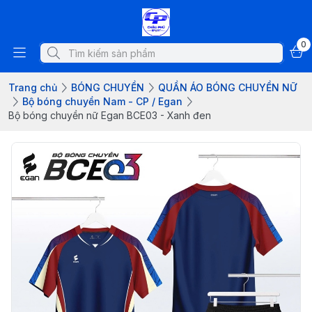
0
Trang chủ
BÓNG CHUYỀN
QUẦN ÁO BÓNG CHUYỀN NỮ
Bộ bóng chuyền Nam - CP / Egan
Bộ bóng chuyền nữ Egan BCE03 - Xanh đen