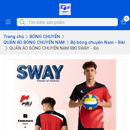
0
Trang chủ
BÓNG CHUYỀN
QUẦN ÁO BÓNG CHUYỀN NAM
Bộ bóng chuyền Nam - Riki
QUẦN ÁO BÓNG CHUYỀN NAM RIKI SWAY - Đỏ