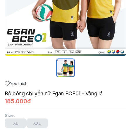
Yêu thích
Bộ bóng chuyền nữ Egan BCE01 - Vàng lá
185.000đ
Size
:
XL
XXL