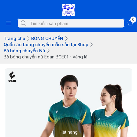
0
Trang chủ
BÓNG CHUYỀN
Quần áo bóng chuyền mẫu sẵn tại Shop
Bộ bóng chuyền Nữ
Bộ bóng chuyền nữ Egan BCE01 - Vàng lá
Hết hàng