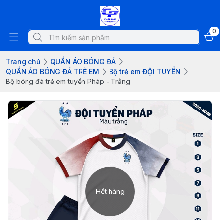
0
Trang chủ
QUẦN ÁO BÓNG ĐÁ
QUẦN ÁO BÓNG ĐÁ TRẺ EM
Bộ trẻ em ĐỘI TUYỂN
Bộ bóng đá trẻ em tuyển Pháp - Trắng
Hết hàng