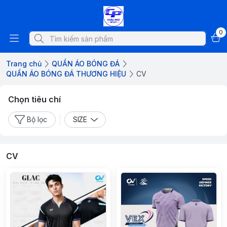
0
Trang chủ
QUẦN ÁO BÓNG ĐÁ
QUẦN ÁO BÓNG ĐÁ THƯƠNG HIỆU
CV
Chọn tiêu chí
Bộ lọc
SIZE
CV