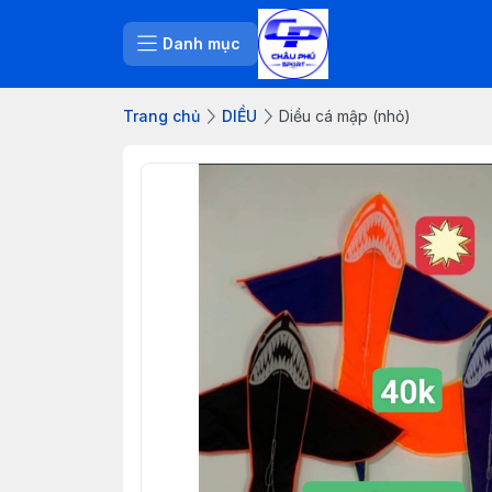
Danh mục
Trang chủ
DIỀU
Diều cá mập (nhỏ)