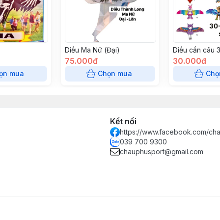
Diều Ma Nữ (Đại)
Diều cần câu 
75.000đ
30.000đ
ọn mua
Chọn mua
Chọ
Kết nối
https://www.facebook.com/ch
039 700 9300
chauphusport@gmail.com