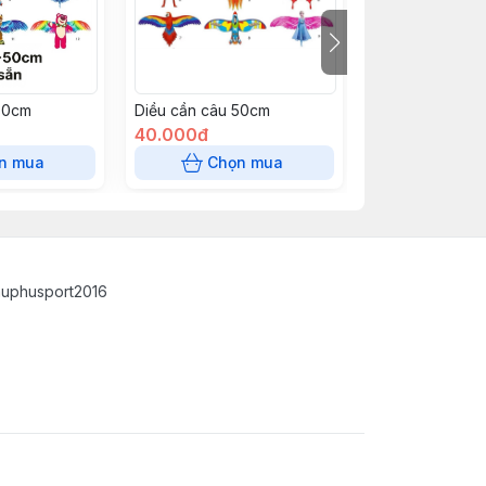
30cm
Diều cần câu 50cm
Diều Tiên Bướm
40.000đ
40.000đ
n mua
Chọn mua
Chọn
auphusport2016