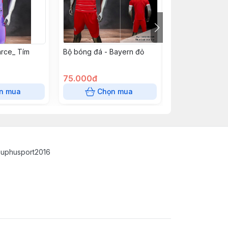
rce_ Tím
Bộ bóng đá - Bayern đỏ
Bộ bóng đá Man
Trắng xanh lá
75.000đ
75.000đ
n mua
Chọn mua
Chọn
auphusport2016