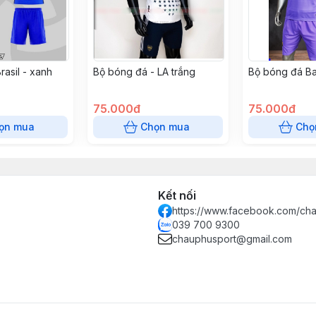
asil - xanh
Bộ bóng đá - LA trắng
Bộ bóng đá Ba
75.000đ
75.000đ
ọn mua
Chọn mua
Chọ
Kết nối
https://www.facebook.com/ch
039 700 9300
chauphusport@gmail.com