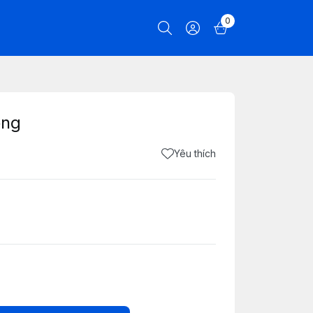
0
ồng
Yêu thích