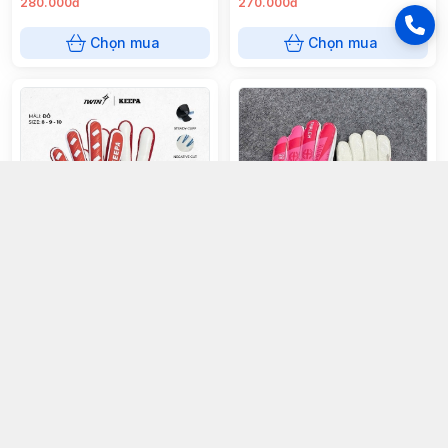
280.000đ
270.000đ
Chọn mua
Chọn mua
Găng tay thủ môn H3 - Hồng
Găng IWIN KEEPA Basic - Đỏ
270.000đ
210.000đ
Chọn mua
Chọn mua