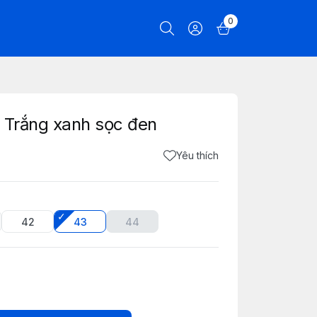
0
 Trắng xanh sọc đen
Yêu thích
42
43
44