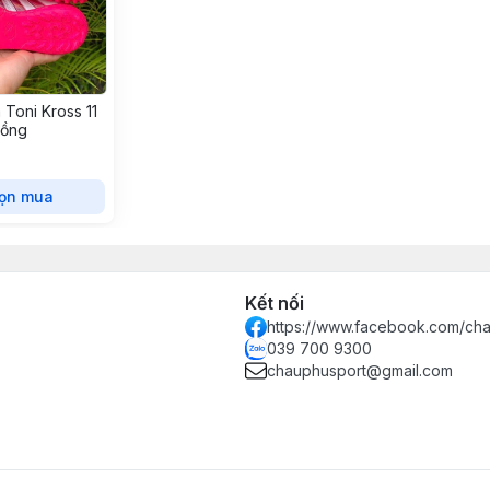
 Toni Kross 11
hồng
ọn mua
Kết nối
https://www.facebook.com/ch
039 700 9300
chauphusport@gmail.com