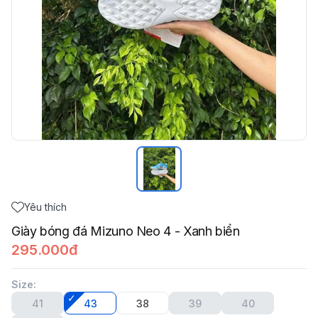
Yêu thích
Giày bóng đá Mizuno Neo 4 - Xanh biển
295.000đ
Size
:
41
43
38
39
40