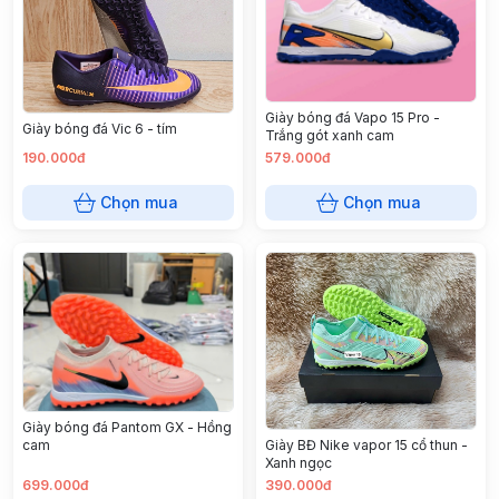
Giày bóng đá Vapo 15 Pro -
Giày bóng đá Vic 6 - tím
Trắng gót xanh cam
190.000đ
579.000đ
Chọn mua
Chọn mua
Giày bóng đá Pantom GX - Hồng
Giày BĐ Nike vapor 15 cổ thun -
cam
Xanh ngọc
699.000đ
390.000đ