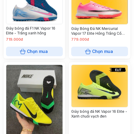
Giày bóng đá F1 NK Vapor 16
Giày Bóng Đá NK Mercurial
Elite - Trắng xanh hồng
Vapor 17 Elite Hồng Trắng Cổ
Lửng TF
719.000đ
779.000đ
Chọn mua
Chọn mua
Giày bóng đá NK Vapor 16 Elite -
Xanh chuối vạch đen