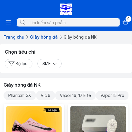
0
Trang chủ
Giày bóng đá
Giày bóng đá NK
Chọn tiêu chí
Bộ lọc
SIZE
Giày bóng đá NK
Phantom GX
Vic 6
Vapor 16, 17 Elite
Vapor 15 Pro