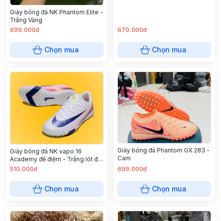
Giày bóng đá NK Phantom Elite -
Trắng Vàng
699.000đ
670.000đ
Chọn mua
Chọn mua
Giày bóng đá Phantom GX 283 -
Giày bóng đá NK vapo 16
Cam
Academy đế điệm - Trắng lót đỏ
hồng
510.000đ
699.000đ
Chọn mua
Chọn mua