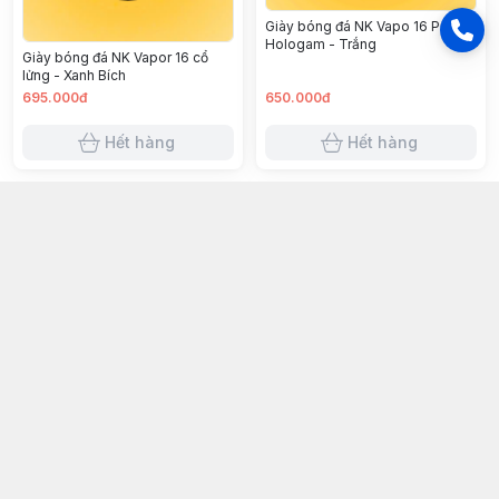
Giày bóng đá NK Vapo 16 Pro
Hologam - Trắng
Giày bóng đá NK Vapor 16 cổ
lửng - Xanh Bích
695.000đ
650.000đ
Hết hàng
Hết hàng
096 145 0451
Kết nối
https://www.facebook.com/chauphusport2016
039 700 9300
chauphusport@gmail.com
Giới thiệu