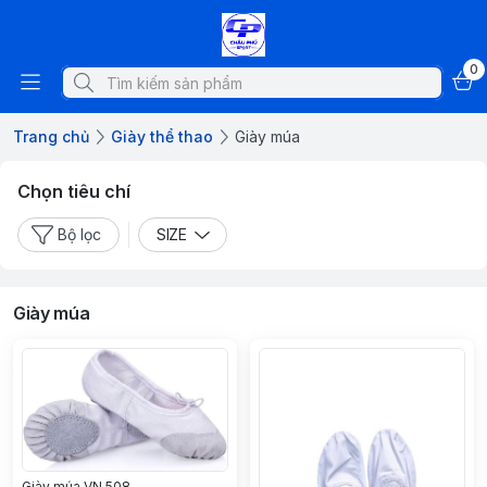
0
Trang chủ
Giày thể thao
Giày múa
Chọn tiêu chí
Bộ lọc
SIZE
Giày múa
Giày múa VN 508