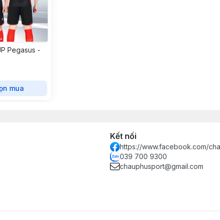
JP Pegasus -
ọn mua
Kết nối
https://www.facebook.com/ch
039 700 9300
chauphusport@gmail.com