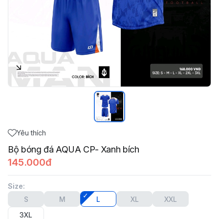
Yêu thích
Bộ bóng đá AQUA CP- Xanh bích
145.000đ
Size
:
S
M
L
XL
XXL
3XL