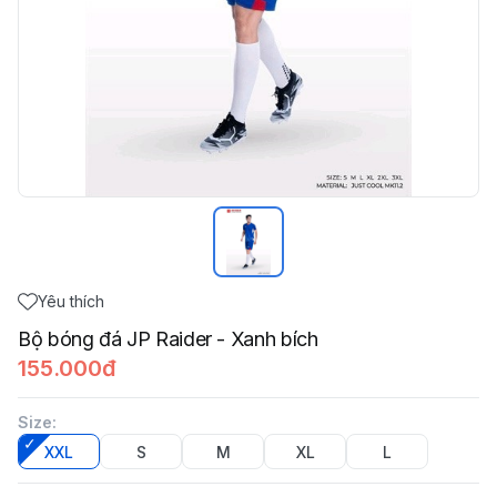
Yêu thích
Bộ bóng đá JP Raider - Xanh bích
155.000đ
Size
:
XXL
S
M
XL
L