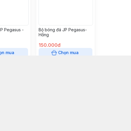
JP Pegasus -
Bộ bóng đá JP Pegasus-
Hồng
150.000đ
ọn mua
Chọn mua
Kết nối
https://www.facebook.com/ch
039 700 9300
chauphusport@gmail.com