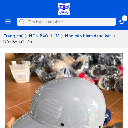
0
Trang chủ
NÓN BẢO HIỂM
Nón bảo hiểm dạng kết
Nón BH kết liền