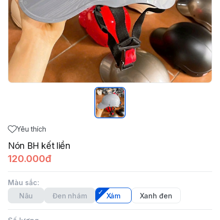
Yêu thích
Nón BH kết liền
120.000đ
Màu sắc
:
Nâu
Đen nhám
Xám
Xanh đen