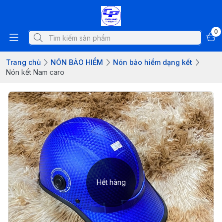
0
Trang chủ
NÓN BẢO HIỂM
Nón bảo hiểm dạng kết
Nón kết Nam caro
Hết hàng