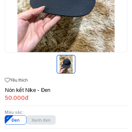
Yêu thích
Nón kết Nike - Đen
50.000đ
Màu sắc
:
Đen
Xanh đen