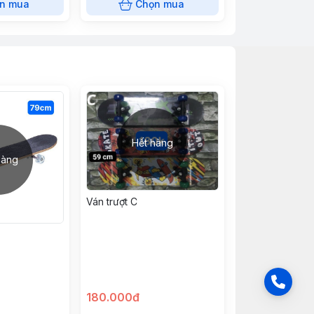
n mua
Chọn mua
Hết hàng
hàng
Ván trượt C
180.000đ