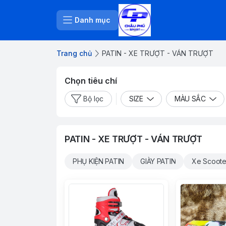
Danh mục
Trang chủ
PATIN - XE TRƯỢT - VÁN TRƯỢT
Chọn tiêu chí
Bộ lọc
SIZE
MÀU SẮC
PATIN - XE TRƯỢT - VÁN TRƯỢT
PHỤ KIỆN PATIN
GIÀY PATIN
Xe Scoote