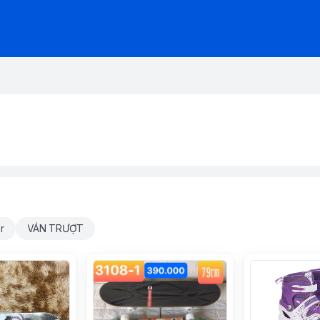
r
VÁN TRƯỢT