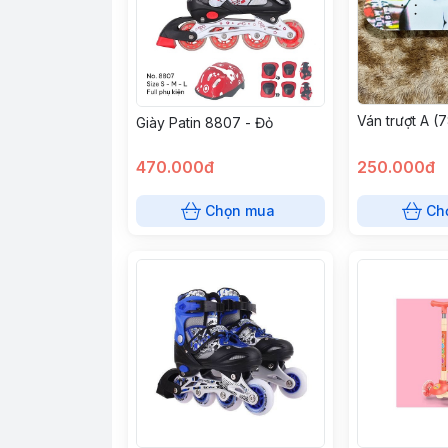
Ván trượt A (
Giày Patin 8807 - Đỏ
470.000đ
250.000đ
Chọn mua
Ch