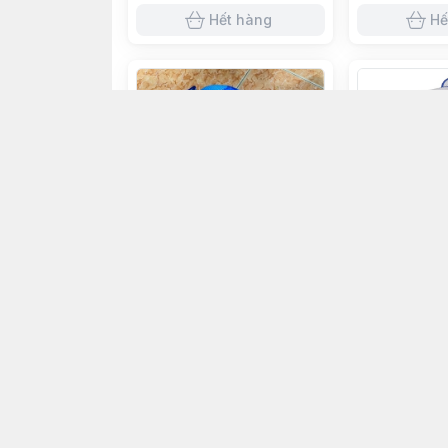
Hết hàng
Hế
Hết
Hết hàng
Giày Patin 88
Giày patin Sisu - Xanh
490.000đ
470.000đ
Hết hàng
Hế