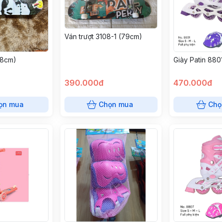
Ván trượt 3108-1 (79cm)
78cm)
Giày Patin 8801
390.000đ
470.000đ
ọn mua
Chọn mua
Chọ