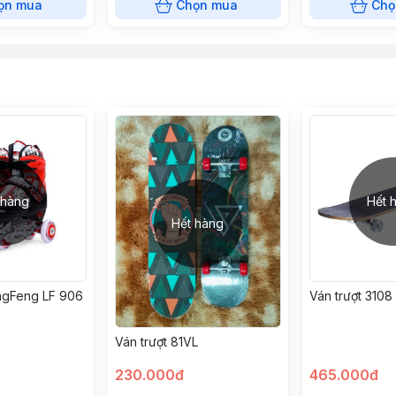
ọn mua
Chọn mua
Chọ
 hàng
Hết 
Hết hàng
ongFeng LF 906
Ván trượt 3108
Ván trượt 81VL
230.000đ
465.000đ