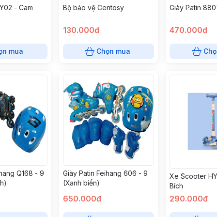
Y02 - Cam
Bộ bảo vệ Centosy
Giày Patin 880
130.000đ
470.000đ
ọn mua
Chọn mua
Chọ
ihang Q168 - 9
Giày Patin Feihang 606 - 9
Xe Scooter HY
h)
(Xanh biển)
Bích
650.000đ
290.000đ