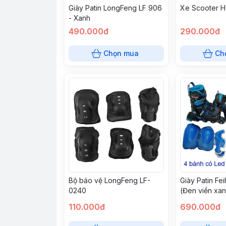
Giày Patin LongFeng LF 906
Xe Scooter H
- Xanh
490.000đ
290.000đ
Chọn mua
Ch
Bộ bảo vệ LongFeng LF-
Giày Patin Fe
0240
(Đen viền xan
110.000đ
690.000đ