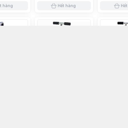
t hàng
Hết hàng
Hết
 hàng
Hết hàng
Hết 
07 - Xanh
Xe Scooter Centosy C1
Xe Scooter 10
490.000đ
410.000đ
t hàng
Hết hàng
Hết