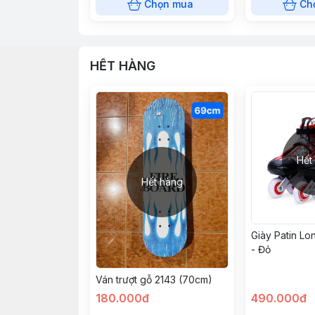
Chọn mua
Ch
HẾT HÀNG
Hết
Hết hàng
Giày Patin L
- Đỏ
Ván trượt gỗ 2143 (70cm)
180.000đ
490.000đ