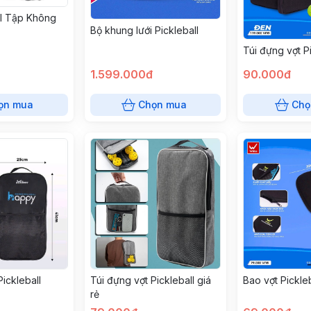
ll Tập Không
Bộ khung lưới Pickleball
Túi đựng vợt P
1.599.000đ
90.000đ
ọn mua
Chọn mua
Chọ
Pickleball
Túi đựng vợt Pickleball giá
Bao vợt Pickle
rẻ