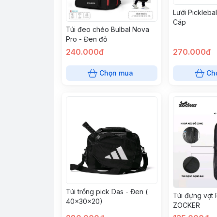
Lưới Pickleba
Cáp
Túi đeo chéo Bulbal Nova
Pro - Đen đỏ
240.000đ
270.000đ
Chọn mua
Ch
Túi trống pick Das - Đen (
Túi đựng vợt 
40×30×20)
ZOCKER