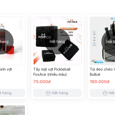
 hàng
Hết hàng
Hết 
sinh vợt
Tẩy mặt vợt Pickleball
Túi đeo chéo V
FoxAce (nhiều màu)
Bulbal
75.000đ
190.000đ
t hàng
Hết hàng
Hết