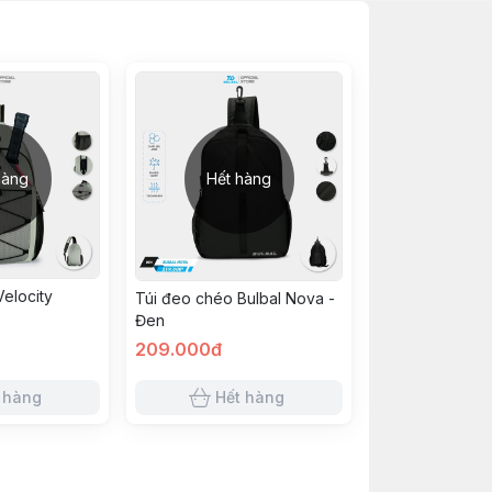
hàng
Hết hàng
elocity
Túi đeo chéo Bulbal Nova -
Đen
209.000đ
 hàng
Hết hàng