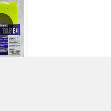
 hàng
ckleball (Túi 3
t hàng
Kết nối