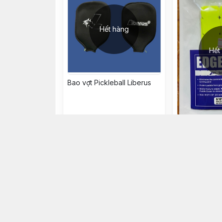
Hết hàng
Hết
Bao vợt Pickleball Liberus
Dán đầu vợt Pi
cái)
55.000đ
95.000đ
Hết hàng
Hế