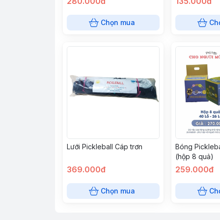
280.000đ
135.000đ
Chọn mua
Ch
Lưới Pickleball Cáp trơn
Bóng Pickleb
(hộp 8 quả)
369.000đ
259.000đ
Chọn mua
Ch