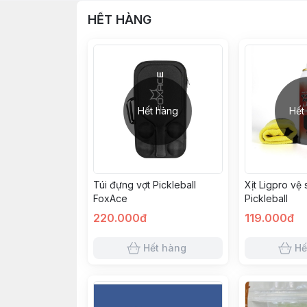
HẾT HÀNG
Hết hàng
Hết
Túi đựng vợt Pickleball
Xịt Ligpro vệ 
FoxAce
Pickleball
220.000đ
119.000đ
Hết hàng
Hế