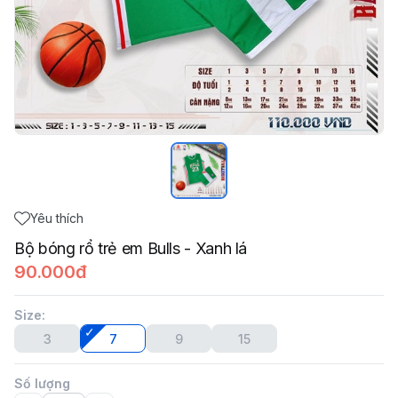
Yêu thích
Bộ bóng rổ trẻ em Bulls - Xanh lá
90.000đ
Size
:
3
7
9
15
Số lượng