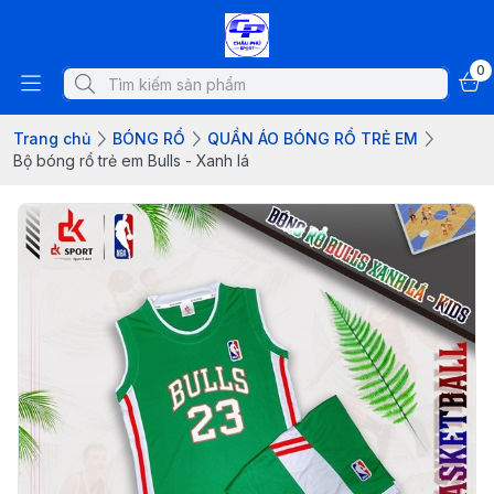
0
Trang chủ
BÓNG RỔ
QUẦN ÁO BÓNG RỔ TRẺ EM
Bộ bóng rổ trẻ em Bulls - Xanh lá