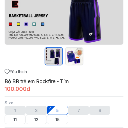
Yêu thích
Bộ BR trẻ em Rockfire - Tím
100.000đ
Size
:
1
3
5
7
9
11
13
15