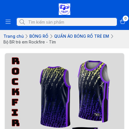
0
Trang chủ
BÓNG RỔ
QUẦN ÁO BÓNG RỔ TRẺ EM
Bộ BR trẻ em Rockfire - Tím