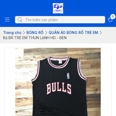
0
Trang chủ
BÓNG RỔ
QUẦN ÁO BÓNG RỔ TRẺ EM
Bộ BR TRẺ EM THUN LẠNH HD - ĐEN