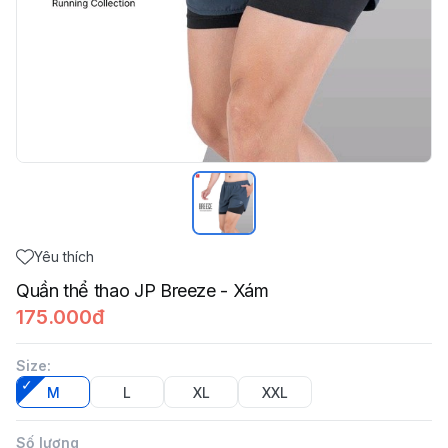
Yêu thích
Quần thể thao JP Breeze - Xám
175.000đ
Size
:
M
L
XL
XXL
Số lượng