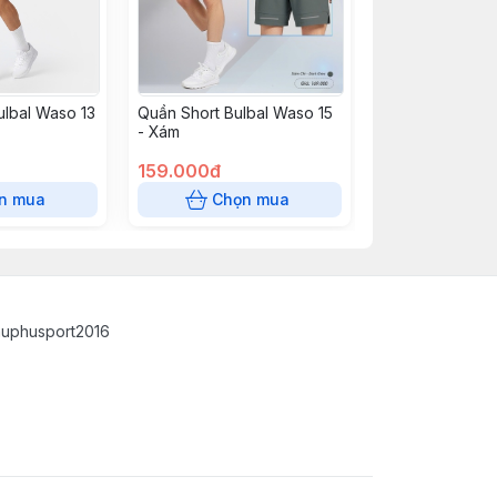
ulbal Waso 13
Quần Short Bulbal Waso 15
- Xám
159.000đ
n mua
Chọn mua
auphusport2016