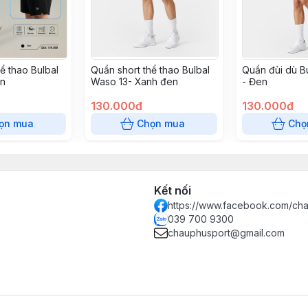
ể thao Bulbal
Quần short thể thao Bulbal
Quần đùi dù B
en
Waso 13- Xanh đen
- Đen
130.000đ
130.000đ
ọn mua
Chọn mua
Chọ
Kết nối
https://www.facebook.com/ch
039 700 9300
chauphusport@gmail.com