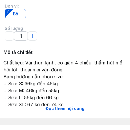
Đơn vị
:
Bộ
Số lượng
Mô tả chi tiết
Chất liệu: Vải thun lạnh, co giãn 4 chiều, thấm hút mồ
hôi tốt, thoải mái vận động.
Bảng hướng dẫn chọn size:
+ Size S: 36kg đến 45kg
+ Size M: 46kg đến 55kg
+ Size L: 56kg đến 66 kg
+ Size XL: 67 kg đến 74 kg
Đọc thêm nội dung
+ Size XXL: 75kg đến 85 kg
+ Size 3XL: 85kg đến 90kg