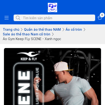
0
Trang chủ
Quần áo thể thao NAM
Áo cổ tròn
Sale áo thể thao Nam cổ tròn
Áo Gym Keep FLy SCENE - Xanh ngọc