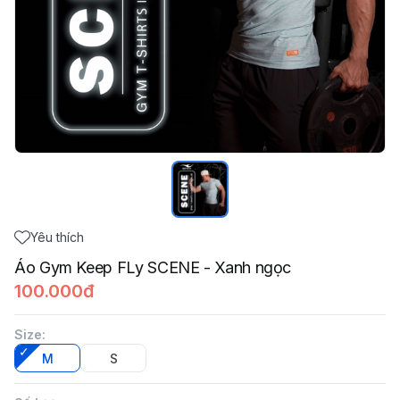
Yêu thích
Áo Gym Keep FLy SCENE - Xanh ngọc
100.000đ
Size
:
M
S