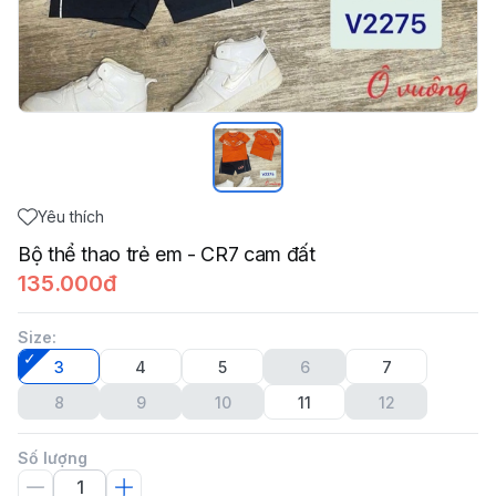
Yêu thích
Bộ thể thao trẻ em - CR7 cam đất
135.000đ
Size
:
3
4
5
6
7
8
9
10
11
12
Số lượng