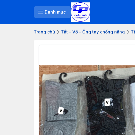
Danh mục
Trang chủ
Tất - Vớ - Ống tay chống năng
Tấ