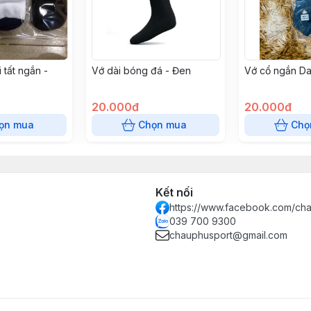
 tất ngắn -
Vớ dài bóng đá - Đen
Vớ cổ ngắn Da
20.000đ
20.000đ
ọn mua
Chọn mua
Chọ
Kết nối
https://www.facebook.com/ch
039 700 9300
chauphusport@gmail.com