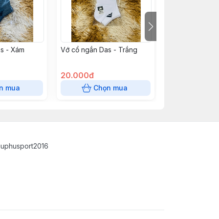
s - Xám
Vớ cổ ngắn Das - Trắng
Vớ dài bóng đá
chuối
20.000đ
20.000đ
n mua
Chọn mua
Chọn
auphusport2016