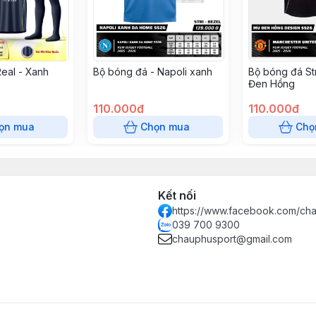
eal - Xanh
Bộ bóng đá - Napoli xanh
Bộ bóng đá St
Đen Hồng
110.000đ
110.000đ
ọn mua
Chọn mua
Chọ
Kết nối
https://www.facebook.com/ch
039 700 9300
chauphusport@gmail.com