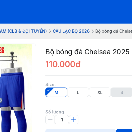
AM (CLB & ĐỘI TUYỂN)
CÂU LẠC BỘ 2026
Bộ bóng đá Chelse
Bộ bóng đá Chelsea 2025 
110.000đ
Size
:
M
L
XL
S
Số lượng