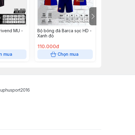
rivend MU -
Bộ bóng đá Barca sọc HD -
Bộ bóng đá - M
Xanh đỏ
110.000đ
110.000đ
n mua
Chọn mua
Chọn
auphusport2016